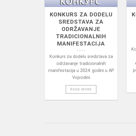
KONKURS ZA DODELU
K
SREDSTAVA ZA
ODRŽAVANJE
TRADICIONALNIH
MANIFESTACIJA
Ko
Konkurs za dodelu sredstava za
održavanje tradicionalnih
p
manifestacija u 2024. godini u AP
Vojvodini
READ MORE