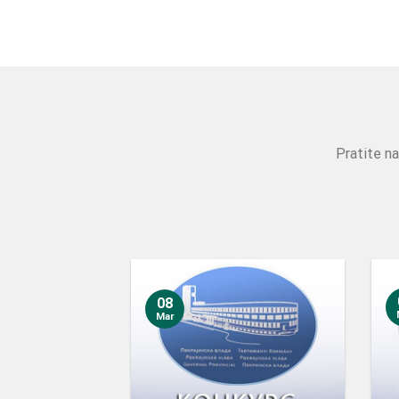
Pratite na
08
Mar