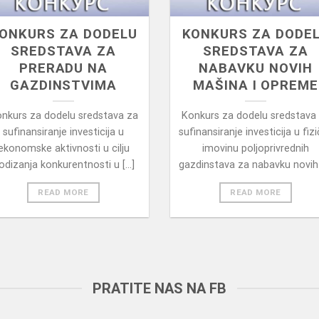
ONKURS ZA DODELU
KONKURS ZA DODE
SREDSTAVA ZA
SREDSTAVA ZA
PRERADU NA
NABAVKU NOVIH
GAZDINSTVIMA
MAŠINA I OPREME
nkurs za dodelu sredstava za
Konkurs za dodelu sredstava
sufinansiranje investicija u
sufinansiranje investicija u fiz
ekonomske aktivnosti u cilju
imovinu poljoprivrednih
odizanja konkurentnosti u [...]
gazdinstava za nabavku novih [
READ MORE
READ MORE
PRATITE NAS NA FB