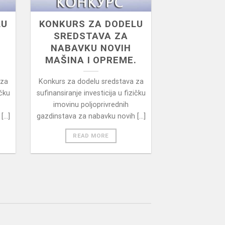
LU
KONKURS ZA DODELU
SREDSTAVA ZA
NABAVKU NOVIH
MAŠINA I OPREME.
 za
Konkurs za dodelu sredstava za
ičku
sufinansiranje investicija u fizičku
imovinu poljoprivrednih
...]
gazdinstava za nabavku novih [...]
READ MORE