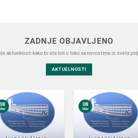
ZADNJE OBJAVLJENO
še aktuelnosti kako bi ste bili u toku sa novostima iz sveta pol
AKTUELNOSTI
08
08
Mar
Mar