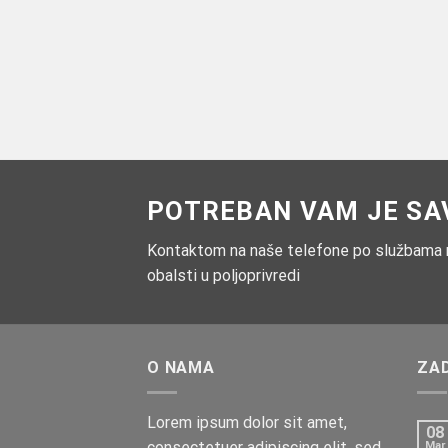
POTREBAN VAM JE SAV
Kontaktom na naše telefone po službama mo
obalsti u poljoprivredi
O NAMA
ZA
Lorem ipsum dolor sit amet,
08
consectetuer adipiscing elit, sed
Mar