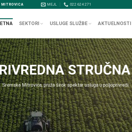
MEJL
022 624 271
 MITROVICA
ETNA
SEKTORI
USLUGE SLUŽBE
AKTUELNOSTI
RIVREDNA STRUČNA
Sremska Mitrovica, pruža širok spektar usluga u poljoprivredi.