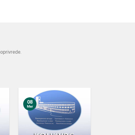
joprivrede.
08
Mar