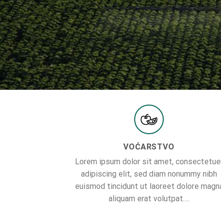
VOĆARSTVO
Lorem ipsum dolor sit amet, consectetue
adipiscing elit, sed diam nonummy nibh
euismod tincidunt ut laoreet dolore magn
aliquam erat volutpat….