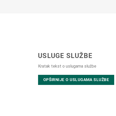
USLUGE SLUŽBE
Kratak tekst o uslugama službe
OPŠIRNIJE O USLUGAMA SLUŽBE