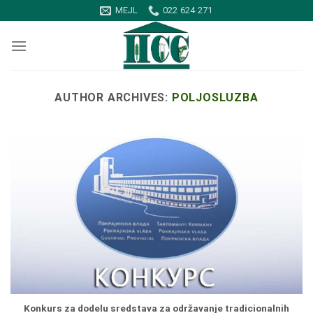
Skip
MEJL
022 624 271
to
content
AUTHOR ARCHIVES:
POLJOSLUZBA
Konkurs za dodelu sredstava za održavanje tradicionalnih